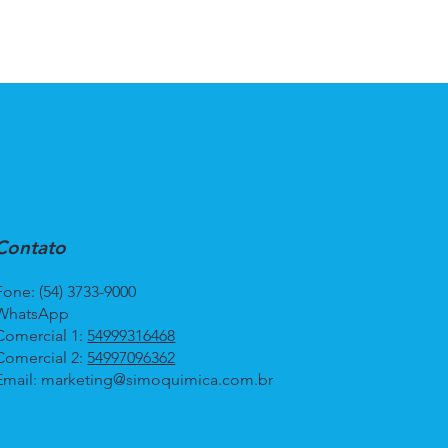
Contato
Fone: (54) 3733-9000
WhatsApp
Comercial 1:
54999316468
Comercial 2:
54997096362
Email:
marketing@simoquimica.com.br