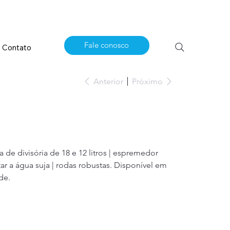
Fale conosco
Contato
Anterior
Próximo
a de divisória de 18 e 12 litros | espremedor
r a água suja | rodas robustas. Disponível em
de.