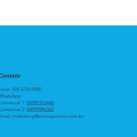
Contato
Fone: (54) 3733-9000
WhatsApp
Comercial 1:
54999316468
Comercial 2:
54997096362
Email:
marketing@simoquimica.com.br