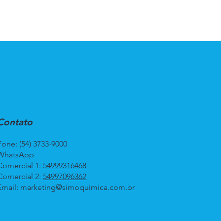
Contato
Fone: (54) 3733-9000
WhatsApp
Comercial 1:
54999316468
Comercial 2:
54997096362
Email:
marketing@simoquimica.com.br