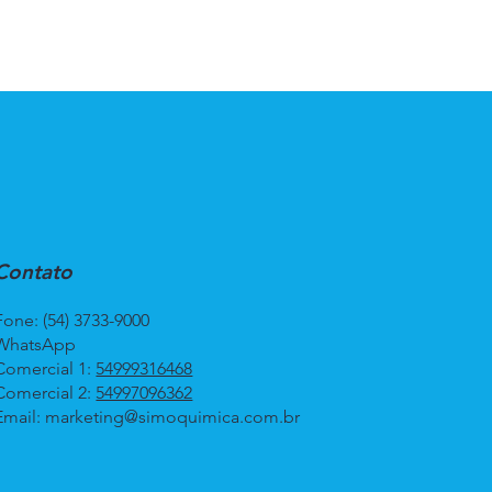
Contato
Fone: (54) 3733-9000
WhatsApp
Comercial 1:
54999316468
Comercial 2:
54997096362
Email:
marketing@simoquimica.com.br