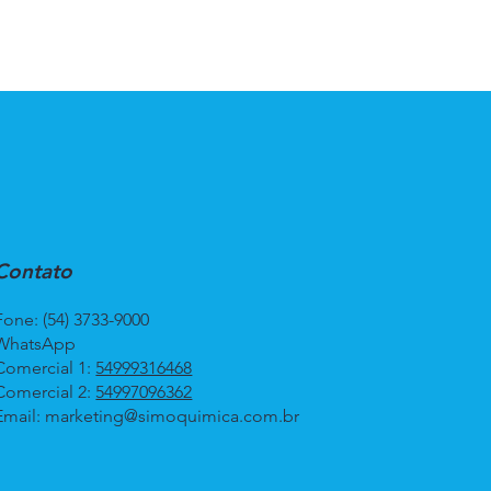
Contato
Fone: (54) 3733-9000
WhatsApp
Comercial 1:
54999316468
Comercial 2:
54997096362
Email:
marketing@simoquimica.com.br