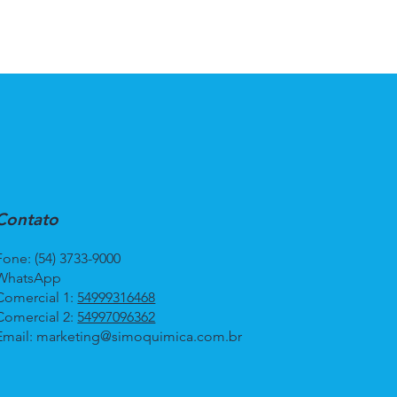
Contato
Fone: (54) 3733-9000
WhatsApp
Comercial 1:
54999316468
Comercial 2:
54997096362
Email:
marketing@simoquimica.com.br